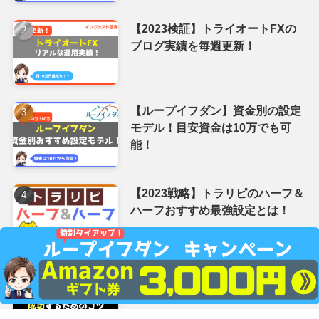
金融庁ホームページ
日本貸付業協会
証券取引等監視委員会
投資信託協会
証券金融商品あっせん相談センター
ブログ紹介
サイトマップ
＼人気記事ランキング／
【2023検証】ループイフダンのブ
ログ実績を毎週更新！【5年分を