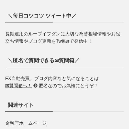
さみー
兼業FXブロガー
FXで-300万円から絶賛Ｖ字回復継続！
2018年FX収支「+146万円」
2019年FX収支「+148万円」
2020年FX収支「+284万円」
【2018年11月よりアイネット証券様の「
シストレちゃ
んねる
」でループイフダン・投資について寄稿中で
す！】
✅雑誌「SPA!!」の2020夏特別号「エン・スパ」別紙に
掲載！
✅雑誌「FX攻略.com」の2020年9月別冊付録に掲載！
運営者さみーのプロフィール