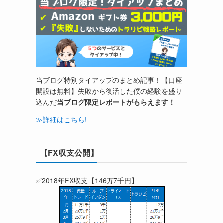
当ブログ特別タイアップのまとめ記事！【口座
開設は無料】失敗から復活した僕の経験を盛り
込んだ
当ブログ限定レポートがもらえます！
≫詳細はこちら!
【FX収支公開】
✅2018年FX収支【146万7千円】