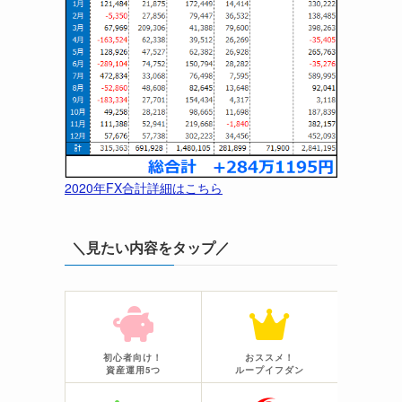
2020年FX合計詳細はこちら
＼見たい内容をタップ／
初心者向け！
おススメ！
資産運用5つ
ループイフダン