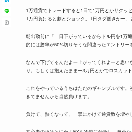
1万通貨でトレードすると1日で1万円とかサクッ
1万円負けると割とショック。1日タダ働きかー。
朝出勤前に「二日下がっているからドル円を1万
的には勝率が50%切りそうな間違ったエントリーを
なんで下げてるんだよー上がってくれよーと思い
り。もしくは抱えたままー3万円とかでロスカッ
これをやっているうちはただのギャンブルです。
きてませんから当然負けます。
負けて、熱くなって、一撃にかけて通貨数を増や
初心者の頃はとにかくFXを冷静に分析し、自分