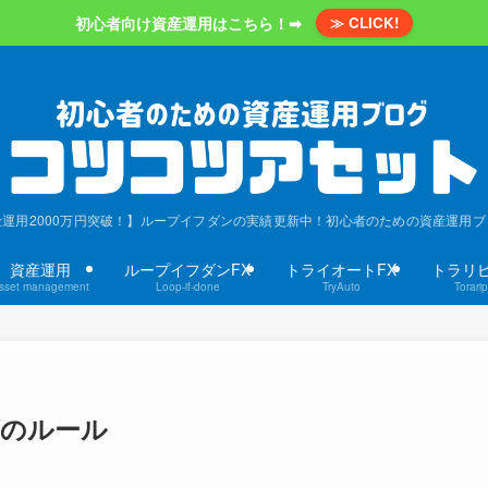
初心者向け資産運用はこちら！➡
≫ CLICK!
金運用2000万円突破！】ループイフダンの実績更新中！初心者のための資産運用ブ
資産運用
ループイフダンFX
トライオートFX
トラリピ
sset management
Loop-if-done
TryAuto
Torarip
つのルール