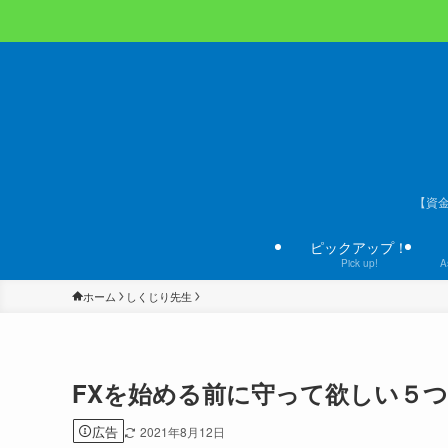
【資
ピックアップ！
Pick up!
A
ホーム
しくじり先生
FXを始める前に守って欲しい５
広告
2021年8月12日