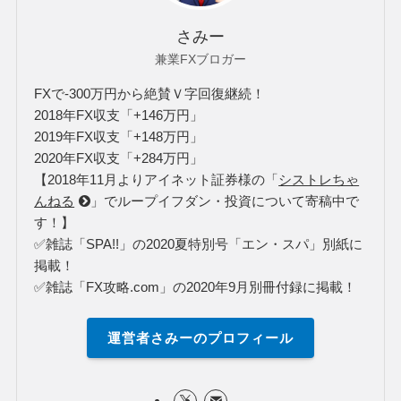
さみー
兼業FXブロガー
FXで-300万円から絶賛Ｖ字回復継続！
2018年FX収支「+146万円」
2019年FX収支「+148万円」
2020年FX収支「+284万円」
【2018年11月よりアイネット証券様の「
シストレちゃ
んねる
」でループイフダン・投資について寄稿中で
す！】
✅雑誌「SPA!!」の2020夏特別号「エン・スパ」別紙に
掲載！
✅雑誌「FX攻略.com」の2020年9月別冊付録に掲載！
運営者さみーのプロフィール