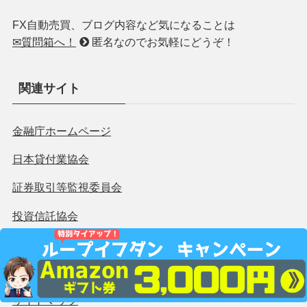
す！】
✅雑誌「SPA!!」の2020夏特別号「エン・スパ」別紙に
掲載！
✅雑誌「FX攻略.com」の2020年9月別冊付録に掲載！
運営者さみーのプロフィール
＼毎日コツコツ ツイート中／
長期運用のループイフダンに大切な為替相場情報やお役
立ち情報やブログ更新を
Twitter
で発信中！