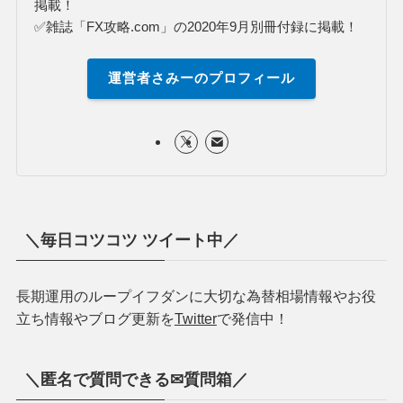
さみー
兼業FXブロガー
FXで-300万円から絶賛Ｖ字回復継続！
2018年FX収支「+146万円」
2019年FX収支「+148万円」
2020年FX収支「+284万円」
【2018年11月よりアイネット証券様の「
シストレちゃ
んねる
」でループイフダン・投資について寄稿中で