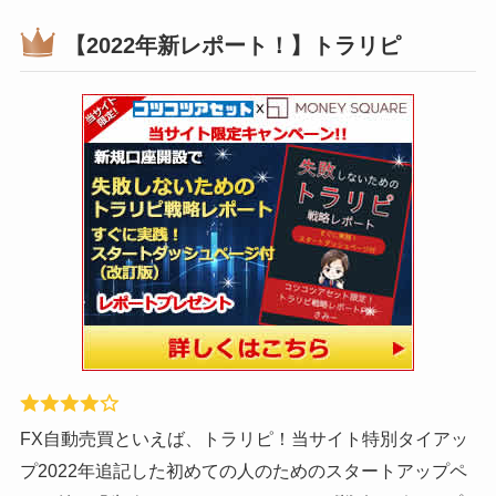
1000万円の資金で実戦中！2020年は140万円のプラス！
今なら当サイト限定で渾身の50ページの大作『失敗しな
いトライオートFXレポート』（レポート作成はかなり頑
張りました！）と「最大5万3000円」のキャッシュバッ
ク！
≫特典の詳細へ
≫気になる実績へ