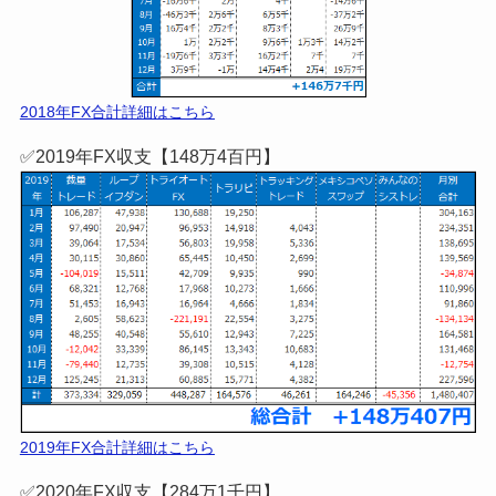
当ブログ特別タイアップのまとめ記事！【口座開設は無
料】失敗から復活した僕の経験を盛り込んだ
当ブログ限
定レポートがもらえます！
≫詳細はこちら!
【FX収支公開】
✅2018年FX収支【146万7千円】