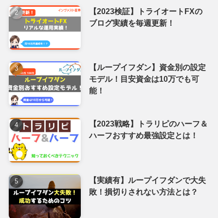
金融庁ホームページ
日本貸付業協会
証券取引等監視委員会
投資信託協会
証券金融商品あっせん相談センター
ブログ紹介
サイトマップ
＼人気記事ランキング／
【2023検証】ループイフダンのブ
ログ実績を毎週更新！【5年分を