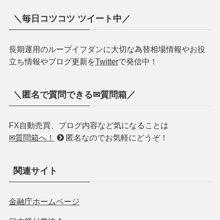
さみー
兼業FXブロガー
FXで-300万円から絶賛Ｖ字回復継続！
2018年FX収支「+146万円」
2019年FX収支「+148万円」
2020年FX収支「+284万円」
【2018年11月よりアイネット証券様の「
シストレちゃ
んねる
」でループイフダン・投資について寄稿中で
す！】
✅雑誌「SPA!!」の2020夏特別号「エン・スパ」別紙に
掲載！
✅雑誌「FX攻略.com」の2020年9月別冊付録に掲載！
運営者さみーのプロフィール