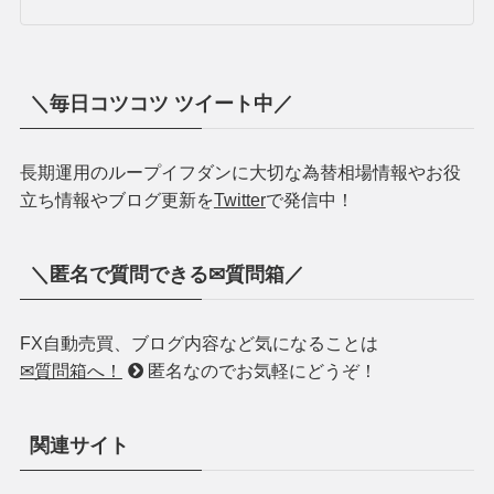
さみー
兼業FXブロガー
FXで-300万円から絶賛Ｖ字回復継続！
2018年FX収支「+146万円」
2019年FX収支「+148万円」
2020年FX収支「+284万円」
【2018年11月よりアイネット証券様の「
シストレちゃ
んねる
」でループイフダン・投資について寄稿中で
す！】
✅雑誌「SPA!!」の2020夏特別号「エン・スパ」別紙に
掲載！
✅雑誌「FX攻略.com」の2020年9月別冊付録に掲載！
運営者さみーのプロフィール