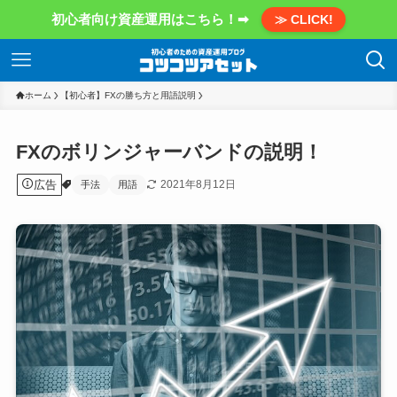
初心者向け資産運用はこちら！➡
≫ CLICK!
ホーム
【初心者】FXの勝ち方と用語説明
FXのボリンジャーバンドの説明！
広告
2021年8月12日
手法
用語