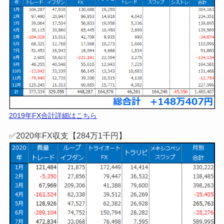
料】失敗から復活した僕の経験を盛り込んだ
当ブログ限
定レポートがもらえます！
≫詳細はこちら!
【FX収支公開】
✅2018年FX収支【146万7千円】
2018年FX合計詳細はこちら