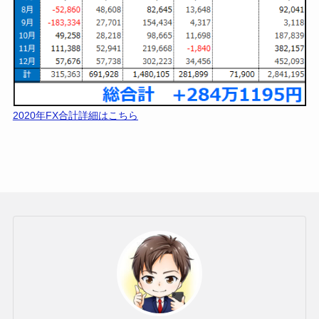
✅2019年FX収支【148万4百円】
2019年FX合計詳細はこちら
✅2020年FX収支【284万1千円】